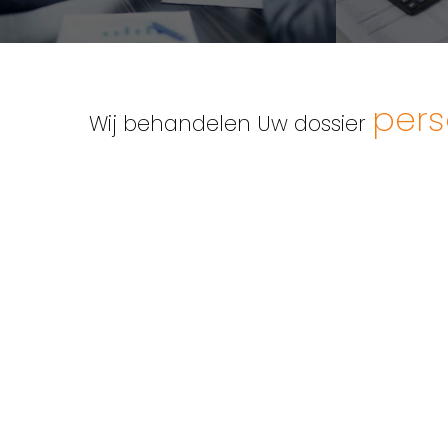
pers
Wij behandelen Uw dossier
Strandlaan 295
Tel: +32 (0)
8670 Koksijde
Gsm: +32 4