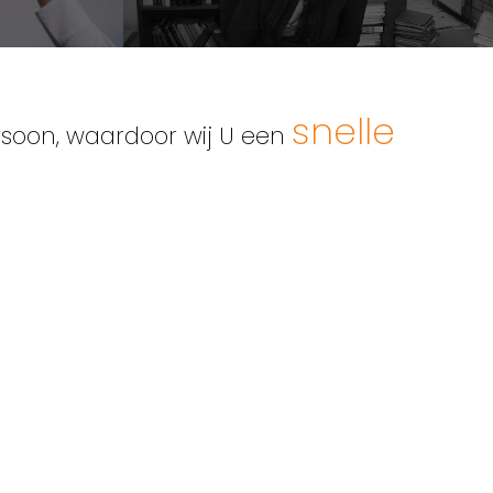
snelle
rsoon, waardoor wij U een
BTW: BE 0537.708.810
gheluwe.be