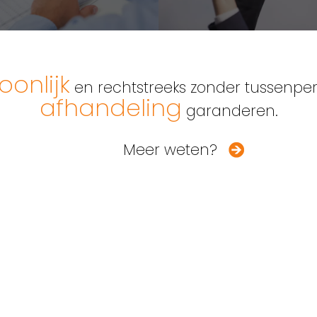
oonlijk
en rechtstreeks zonder tussenpe
afhandeling
garanderen.
Meer weten?
58.52.20.67
Fax: +32 (0)58.79.52.32
95.57.54.42
info@advocaat-van-