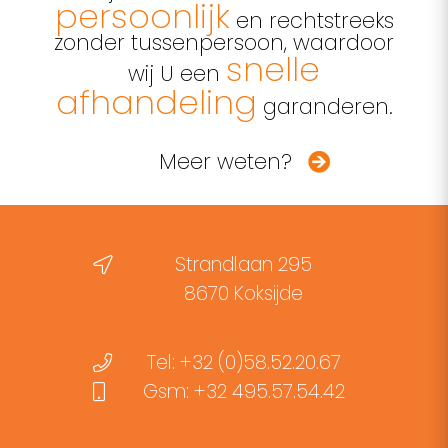
persoonlijk
en rechtstreeks
zonder tussenpersoon, waardoor
snelle
wij U een
afhandeling
garanderen.
Meer weten?
Strandlaan 295
8670 Koksijde
Tel: +32 (0)58.52.20.67
Gsm: +32 495.57.54.42