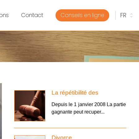
ons
Contact
Conseils en ligne
La répétibilité des
honoraires e...
Depuis le 1 janvier 2008 La partie
gagnante peut recuper...
Divorce