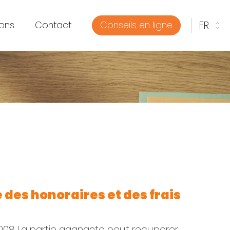
ons
Contact
Conseils en ligne
é des honoraires et des frais
 2008 La partie gagnante peut recuperer