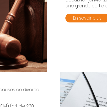
une grande partie d
En savoir plus
 causes de divorce
M) (article 230