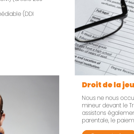
médiable (DDI
Droit de la j
Nous ne nous occup
mineur devant le T
assistons également
parentale, le paiem