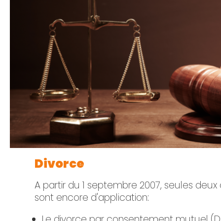
Divorce
A partir du 1 septembre 2007, seules deux
sont encore d'application:
Le divorce par consentement mutuel (DC